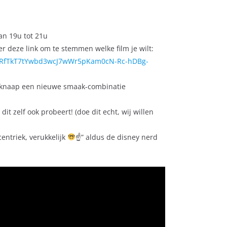
an 19u tot 21u
er deze link om te stemmen welke film je wilt:
4wpRfTkT7tYwbd3wcJ7wWr5pKam0cN-Rc-hDBg-
en knaap een nieuwe smaak-combinatie
dit zelf ook probeert! (doe dit echt, wij willen
entriek, verukkelijk
☝
” aldus de disney nerd