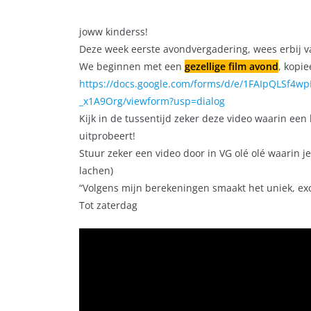
joww kinderss!
Deze week eerste avondvergadering, wees erbij v
We beginnen met een
gezellige film avond
, kopie
https://docs.google.com/forms/d/e/1FAIpQLSf
_x1A9Org/viewform?usp=dialog
Kijk in de tussentijd zeker deze video waarin e
uitprobeert!
Stuur zeker een video door in VG olé olé waarin je 
lachen)
“Volgens mijn berekeningen smaakt het uniek, exc
Tot zaterdag