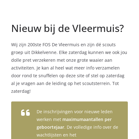
actief betrokken blijven bij elke stap.
het proces.
gestructureerde online ervaring.
navigatie.
gestructureerde online ervaring.
Nieuw bij de Vleermuis?
Wij zijn 200ste FOS De Vleermuis en zijn dé scouts
groep uit Dikkelvenne. Elke zaterdag kunnen we ook jou
dolle pret verzekeren met onze grote waaier aan
activiteiten. Je kan al heel wat meer info verzamelen
door rond te snuffelen op deze site of stel op zaterdag
al je vragen aan de leiding op het scoutsterrein. Tot
zaterdag!
De inschrijvingen voor nieuwe leden
werken met
maximumaantallen per
geboortejaar
. De volledige info over de
wachtlijsten en het