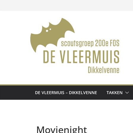
Ga
naar
de
inhoud
DE VLEERMUIS – DIKKELVENNE
TAKKEN
Movienight