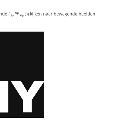
tip
tje (
;)) kijken naar bewegende beelden.
tip
tip