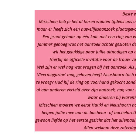
Beste 
Misschien heb je het al horen waaien tijdens ons o
maar er heeft zich een huwelijksaanzoek plaatsgevon
Een groot gebaar op één knie met een ring van we
Jammer genoeg was het aanzoek achter gesloten de
wil het gelukkige paar jullie uitnodigen op
Hierbij de officiële invitatie voor de trouw
Wel zijn er wel nog wat vragen bij het aanzoek
.
Als
Vleermagazine’ mag geloven heeft Neushoorn toch w
te vroeg? Had hij de ring op voorhand gekocht zond
al aan anderen verteld over zijn aanzoek, nog voor 
waar anderen bij waren? 
Misschien moeten we eerst Hauki en Neushoorn nog 
helpen jullie mee aan de bachelor- of bachelorette
gewoon liefde op het eerste gezicht dat het allemaa
Allen welkom deze zaterdag!