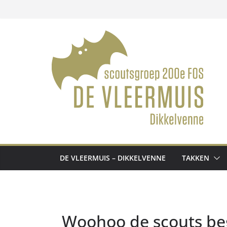
Ga
naar
de
inhoud
DE VLEERMUIS – DIKKELVENNE
TAKKEN
Woohoo de scouts beg