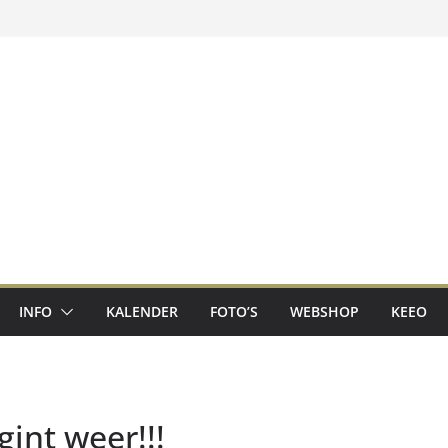
INFO
KALENDER
FOTO’S
WEBSHOP
KEEO
int weer!!!