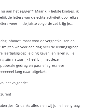
j nu aan het zeggen?” Maar kijk liefste kindjes, ik
jk de letters van de echte activiteit door elkaar
etters weer in de juiste volgorde zet krijg je…
ze dag inhoudt, maar voor de vergeetkousen en
r smijten we voor één dag heel de leidingsgroep
 leeftijdsgroep leiding geven, en leren jullie
g zijn natuurlijk heel blij met deze
ie puberale gedrag en passief agressieve
eeeeeeel lang naar uitgekeken.
ol het volgende:
rzuren!
ubertjes. Ondanks alles zien wij jullie heel graag