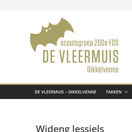
Ga
naar
de
inhoud
DE VLEERMUIS – DIKKELVENNE
TAKKEN
Wideng lessiels