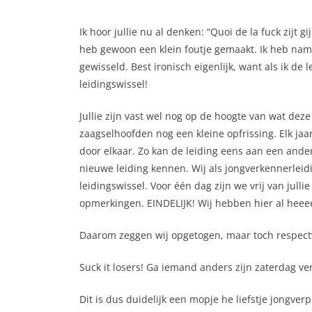
Ik hoor jullie nu al denken: “Quoi de la fuck zijt gi
heb gewoon een klein foutje gemaakt. Ik heb nameli
gewisseld. Best ironisch eigenlijk, want als ik de l
leidingswissel!
Jullie zijn vast wel nog op de hoogte van wat de
zaagselhoofden nog een kleine opfrissing. Elk jaa
door elkaar. Zo kan de leiding eens aan een andere
nieuwe leiding kennen. Wij als jongverkennerleidin
leidingswissel. Voor één dag zijn we vrij van jull
opmerkingen. EINDELIJK! Wij hebben hier al heee
Daarom zeggen wij opgetogen, maar toch respectv
Suck it losers! Ga iemand anders zijn zaterdag ve
Dit is dus duidelijk een mopje he liefstje jongverp