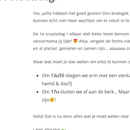
Yes, jullie hebben het goed gezien! Ons knotsgek
kunnen écht niet meer wachten om er voluit in te 
De 1e scoutsdag = elkaar véél beter leren kenne
seniormama jij lijkt?
Ahja, vergeet de forms nie
en al plezier, genieten en samen zijn… aaaaaaa zov
Maar wat moet je dan weten om erbij te kunnen z
Om
13u55
vliegen we erin met een vierk
hemd & das!!)
Om
17u
sluiten we af aan de kerk… Maar
zijn
!
Voila! Dat is nu eens alles wat je moet weten vo
Later alligator