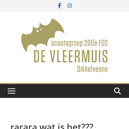
Ga
naar
de
inhoud
rarara wat is het???