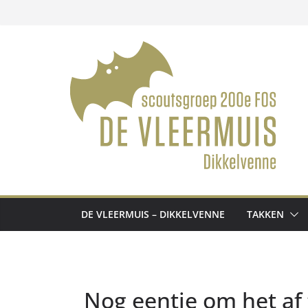
Ga
naar
de
inhoud
DE VLEERMUIS – DIKKELVENNE
TAKKEN
Nog eentje om het af 