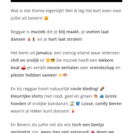
Wat is dat thema eigenlijk? Wel ik leg het kort even voor
jullie uit bevers!
Reggae is
muziek
die je
blij maakt
, je
voeten laat
dansen
en je
hart laat stralen
!
Het komt uit
Jamaica
, een zonnig eiland waar iedereen
chill en vrolijk
is!
De muziek heeft een
lekkere
beat
en vertelt
mooie verhalen
over
vriendschap
en
plezier hebben samen!
En bij reggae hoort natuurlijk
coole kleding!
Kleurrijke shirts
met rood, geel en groen
Grote
hoeden
of vrolijke bandana’s
Losse, comfy kleren
waarin je lekker kunt dansen!
En Bevers als jullie net als ons
toch een beetje
verdrietig
zijn,
wees dan niet getreurd!
Want we