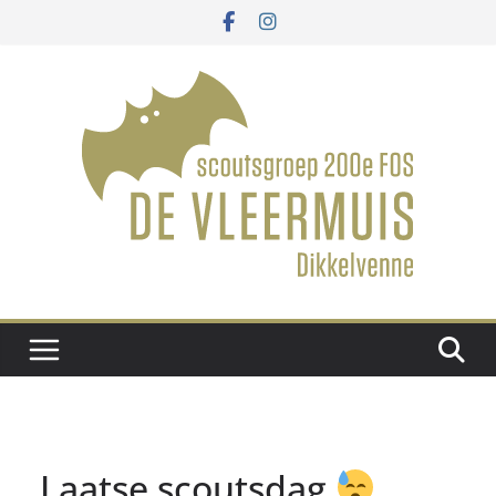
Ga
naar
de
inhoud
Laatse scoutsdag