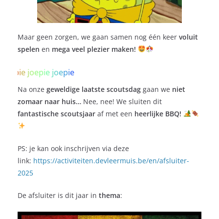
Maar geen zorgen, we gaan samen nog één keer
voluit
spelen
en
mega veel plezier maken!
e
p
i
e
j
o
e
p
i
e
j
o
e
p
i
e
Na onze
geweldige laatste scoutsdag
gaan we
niet
zomaar naar huis…
Nee, nee! We sluiten dit
fantastische scoutsjaar
af met een
heerlijke BBQ!
PS: je kan ook inschrijven via deze
link:
https://activiteiten.devleermuis.be/en/afsluiter-
2025
De afsluiter is dit jaar in
thema
: