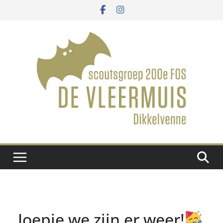
Ga
naar
de
inhoud
Joepie we zijn er weer!