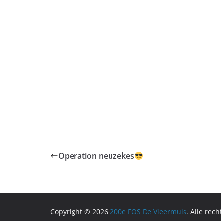
Operation neuzekes
Copyright © 2026
200e FOS De Vleermuis
. Alle rec