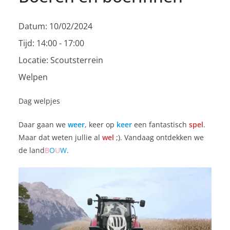
Datum:
10/02/2024
Tijd:
14:00 - 17:00
Locatie:
Scoutsterrein
Welpen
Dag welpjes
Daar gaan we
weer
, keer op
keer
een fantastisch
spel
.
Maar dat weten jullie al
wel
;). Vandaag ontdekken we
de land
B
O
U
W
.