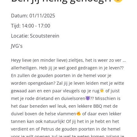
Datum:
01/11/2025
Tijd:
14:00 - 17:00
Locatie:
Scoutsterein
JVG's
Heyy lieve (en minder lieve) zieltjes, het is weer zo ver …
allerheiligen. Heb jij je wel goed gedragen in je leven??
En zullen de gouden poorten in de hemel voor je
worden opengedaan? Zal jij je leven leiden met je witte
gewaad aan en een paar vleugels op je rug
of juist
met je rode drietand en duivelsoren
?? Misschien is
het daar beneden wel leuk, een lekkere BBQ met de
duivel boven de helse vlammen
of daar even lekker
tannen kan ook natuurlijk! Of jij het in je hebt en het
verdient en of Petrus de gouden poorten in de hemel
voor je wilt openen zul je wel te weten komen zolang je