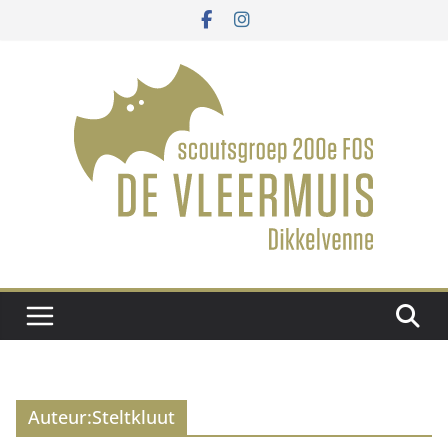
Ga
naar
de
inhoud
Auteur:
Steltkluut